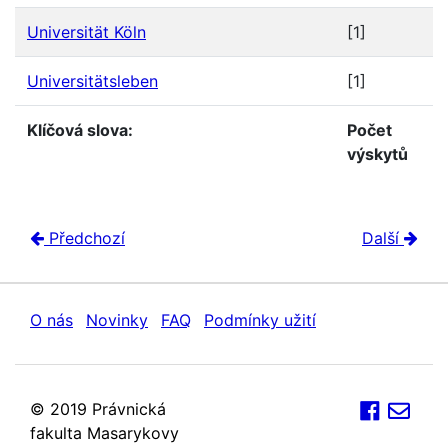
Universität Köln
[1]
Universitätsleben
[1]
Klíčová slova:
Počet
výskytů
Předchozí
Další
O nás
Novinky
FAQ
Podmínky užití
© 2019 Právnická
fakulta Masarykovy