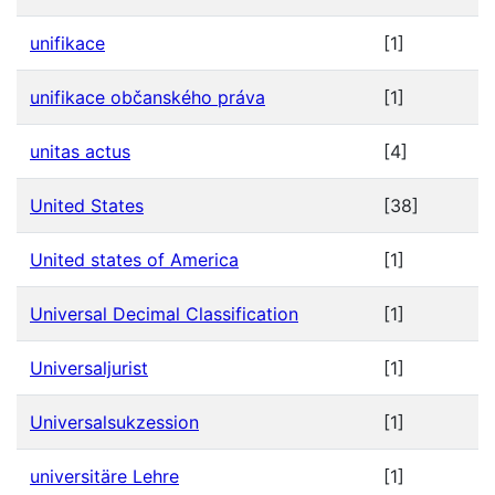
unifikace
[1]
unifikace občanského práva
[1]
unitas actus
[4]
United States
[38]
United states of America
[1]
Universal Decimal Classification
[1]
Universaljurist
[1]
Universalsukzession
[1]
universitäre Lehre
[1]