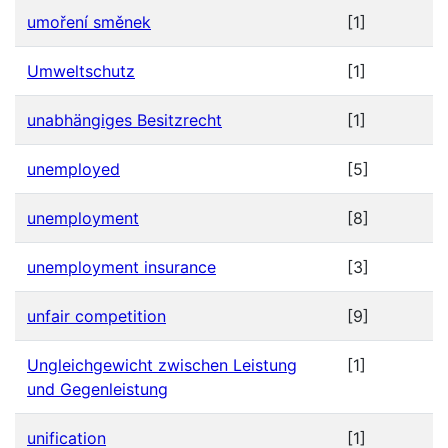
umoření směnek
[1]
Umweltschutz
[1]
unabhängiges Besitzrecht
[1]
unemployed
[5]
unemployment
[8]
unemployment insurance
[3]
unfair competition
[9]
Ungleichgewicht zwischen Leistung
[1]
und Gegenleistung
unification
[1]