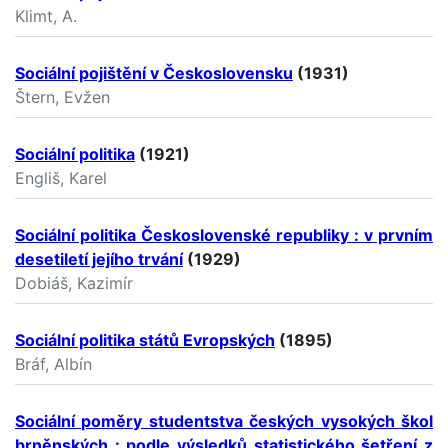
Klimt, A.
Sociální pojištění v Československu
(1931)
Štern, Evžen
Sociální politika
(1921)
Engliš, Karel
Sociální politika Československé republiky : v prvním
desetiletí jejího trvání
(1929)
Dobiáš, Kazimír
Sociální politika států Evropských
(1895)
Bráf, Albín
Sociální poměry studentstva českých vysokých škol
brněnských : podle výsledků statistického šetření z