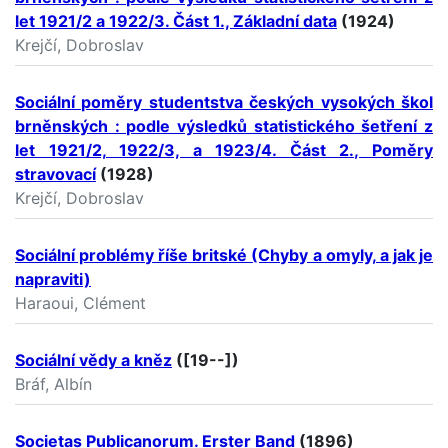
let 1921/2 a 1922/3. Část 1., Základní data
(1924)
Krejčí, Dobroslav
Sociální poměry studentstva českých vysokých škol
brněnských : podle výsledků statistického šetření z
let 1921/2, 1922/3, a 1923/4. Část 2., Poměry
stravovací
(1928)
Krejčí, Dobroslav
Sociální problémy říše britské (Chyby a omyly, a jak je
napraviti)
Haraoui, Clément
Sociální vědy a kněz
([19--])
Bráf, Albín
Societas Publicanorum. Erster Band
(1896)