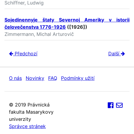
Schiffner, Ludwig
Sojedinennyje štaty Severnoj Ameriky v istorii
čelovečenstva 1776-1926
([1926])
Zimmermann, Michal Arturovič
Předchozí
Další
O nás
Novinky
FAQ
Podmínky užití
© 2019 Právnická
fakulta Masarykovy
univerzity
Správce stránek