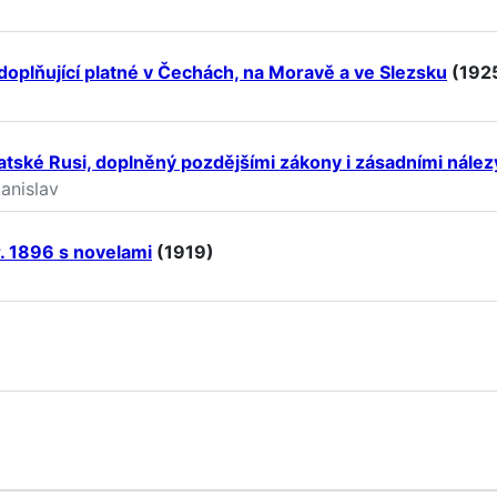
 doplňující platné v Čechách, na Moravě a ve Slezsku
(192
atské Rusi, doplněný pozdějšími zákony i zásadními nález
tanislav
 r. 1896 s novelami
(1919)