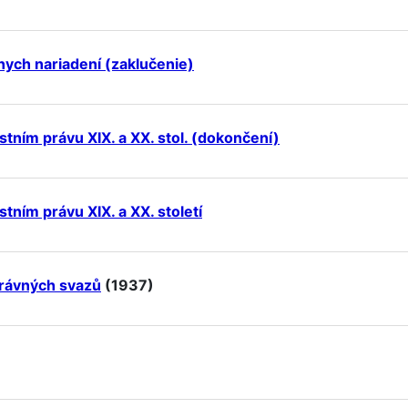
ych nariadení (zaklučenie)
tním právu XIX. a XX. stol. (dokončení)
tním právu XIX. a XX. století
právných svazů
(1937)