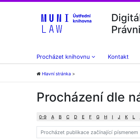
Digitá
Právn
Procházet knihovnu
Kontakt
Hlavní stránka
Procházení dle n
0-9
A
B
C
D
E
F
G
H
I
J
K
L