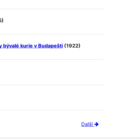
5)
y bývalé kurie v Budapešti
(1922)
Další