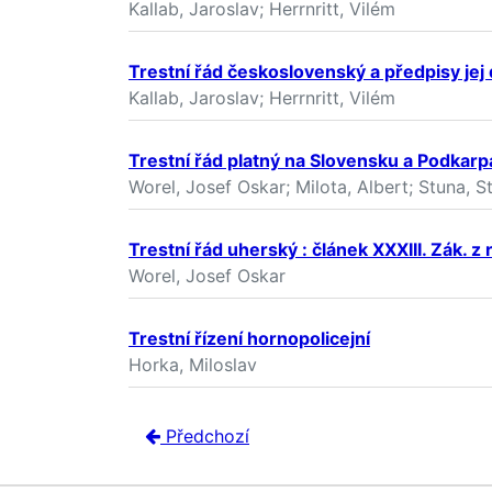
Kallab, Jaroslav; Herrnritt, Vilém
Trestní řád československý a předpisy jej
Kallab, Jaroslav; Herrnritt, Vilém
Trestní řád platný na Slovensku a Podkarp
Worel, Josef Oskar; Milota, Albert; Stuna, S
Trestní řád uherský : článek XXXIII. Zák. z
Worel, Josef Oskar
Trestní řízení hornopolicejní
Horka, Miloslav
Předchozí