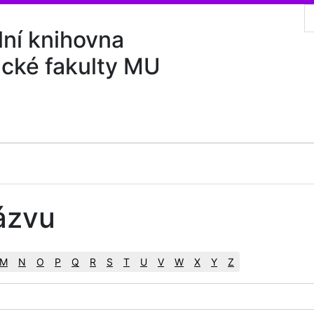
lní knihovna
ické fakulty MU
ázvu
M
N
O
P
Q
R
S
T
U
V
W
X
Y
Z