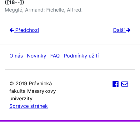
([18--])
Megglé, Armand; Fichelle, Alfred.
Předchozí
Další
O nás
Novinky
FAQ
Podmínky užití
© 2019 Právnická
fakulta Masarykovy
univerzity
Správce stránek