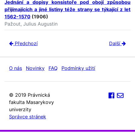
Jednání a dopisy konsistoře pod obojí způsobou
přijímajících a jiné listiny téže strany se týkající z let
1562-1570
(1906)
Pažout, Julius Augustin
Předchozí
Další
O nás
Novinky
FAQ
Podmínky užití
© 2019 Právnická
fakulta Masarykovy
univerzity
Správce stránek