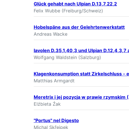
Glück gehabt nach Ulpian D.13,7,22,2
Felix Wubbe (Freiburg/Schweiz)
Hobelspäne aus der Gelehrtenwerkstatt
Andreas Wacke
Iavolen D.35,1,40,3 und Ulpian D.12,4,3,7
Wolfgang Waldstein (Salzburg)
Klagenkonsumption statt Zirkelschluss - e
Matthias Armgardt
Meretrix i jej pozycja w prawie rzymskim 
Elźbieta Źak
"Portus" nel Digesto
Michal Skřejpek