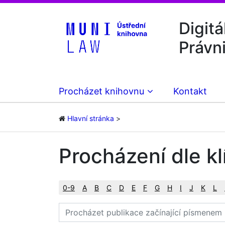
Digitá
Právn
Procházet knihovnu
Kontakt
Hlavní stránka
Procházení dle kl
0-9
A
B
C
D
E
F
G
H
I
J
K
L