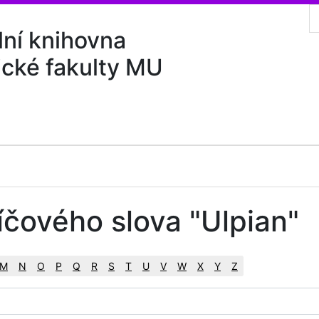
lní knihovna
ické fakulty MU
íčového slova "Ulpian"
M
N
O
P
Q
R
S
T
U
V
W
X
Y
Z