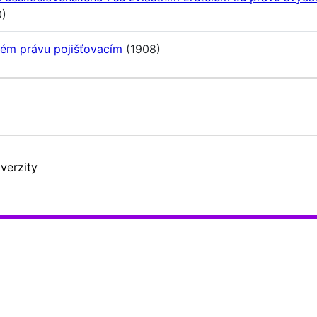
)
mém právu pojišťovacím
(1908)
verzity