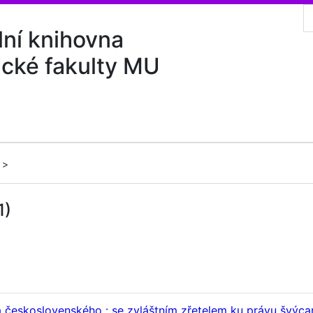
lní knihovna
ické fakulty MU
1)
va československého : se zvláštním zřetelem ku právu švý