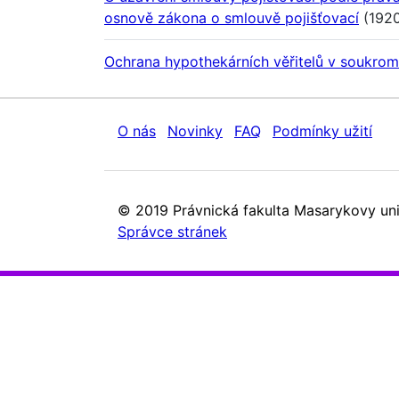
osnově zákona o smlouvě pojišťovací
(1920
Ochrana hypothekárních věřitelů v soukro
O nás
Novinky
FAQ
Podmínky užití
© 2019 Právnická fakulta Masarykovy uni
Správce stránek