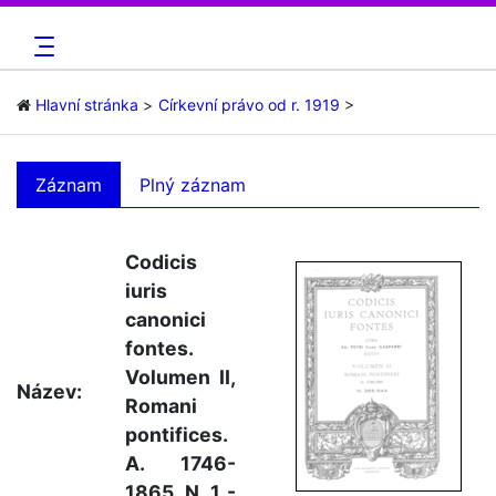
Hlavní stránka
Církevní právo od r. 1919
Záznam
Plný záznam
Codicis
iuris
canonici
fontes.
Volumen II,
Název:
Romani
pontifices.
A. 1746-
1865. N. 1 -