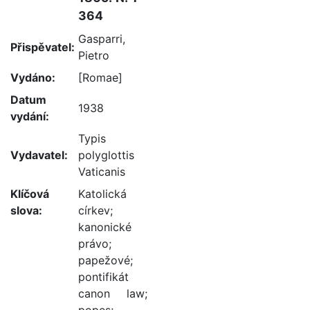
364
Gasparri,
Přispěvatel:
Pietro
Vydáno:
[Romae]
Datum
1938
vydání:
Typis
Vydavatel:
polyglottis
Vaticanis
Klíčová
Katolická
slova:
církev
;
kanonické
právo
;
papežové
;
pontifikát
canon law
;