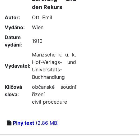
den Rekurs
Autor:
Ott, Emil
Vydáno:
Wien
Datum
1910
vydání:
Manzsche k. u. k.
Hof-Verlags- und
Vydavatel:
Universitäts-
Buchhandlung
Klíčová
občanské soudní
slova:
řízení
civil procedure
Plný text
(2.86 MB)