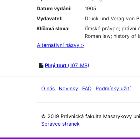
Datum vydání:
1905
Vydavatel:
Druck und Verag von B
Klíčová slova:
římské právpo
;
právní 
Roman law
;
history of 
Alternativní názvy >
Plný text
(107. MB)
O nás
Novinky
FAQ
Podmínky užití
© 2019 Právnická fakulta Masarykovy uni
Správce stránek