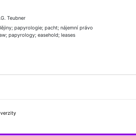
.G. Teubner
dějiny
;
papyrologie
;
pacht
;
nájemní právo
law
;
papyrology
;
easehold
;
leases
verzity