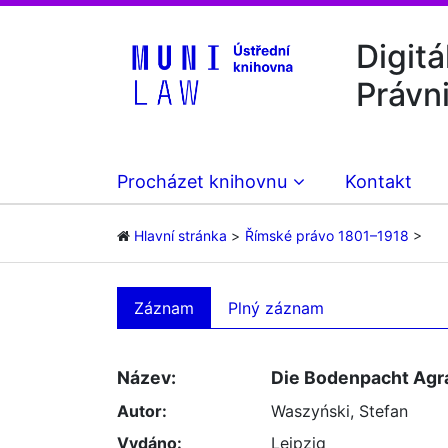
Digitá
Právn
Procházet knihovnu
Kontakt
Hlavní stránka
Římské právo 1801–1918
Záznam
Plný záznam
Název:
Die Bodenpacht Agra
Autor:
Waszyński, Stefan
Vydáno:
Leipzig