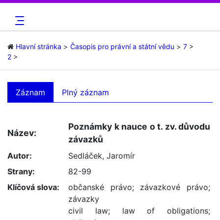
Hlavní stránka
Časopis pro právní a státní vědu
7
2
Záznam
Plný záznam
Poznámky k nauce o t. zv. důvodu
Název:
závazků
Autor:
Sedláček, Jaromír
Strany:
82-99
Klíčová slova:
občanské právo
;
závazkové právo
;
závazky
civil law
;
law of obligations
;