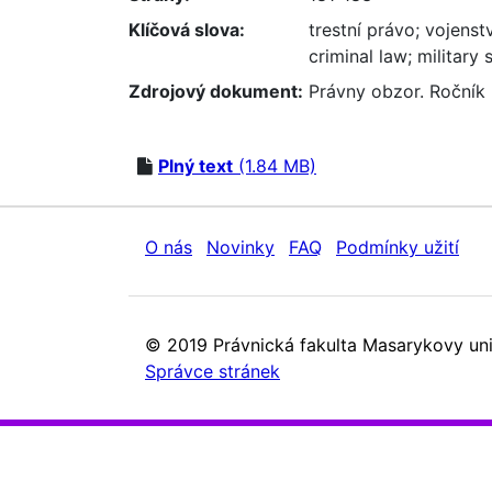
Klíčová slova:
trestní právo
;
vojenstv
criminal law
;
military 
Zdrojový dokument:
Právny obzor. Ročník 
Plný text
(1.84 MB)
O nás
Novinky
FAQ
Podmínky užití
© 2019 Právnická fakulta Masarykovy uni
Správce stránek