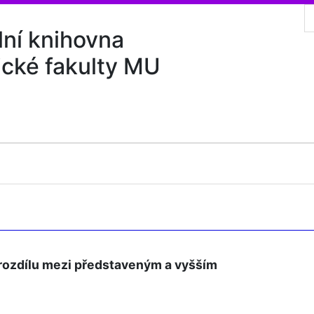
lní knihovna
ické fakulty MU
iní rozdílu mezi představeným a vyšším