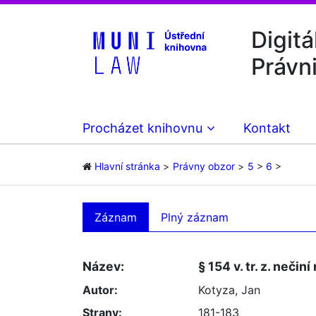
Digitá
Právn
Procházet knihovnu
Kontakt
Hlavní stránka
Právny obzor
5
6
Záznam
Plný záznam
Název:
§ 154 v. tr. z. neč
Autor:
Kotyza, Jan
Strany:
181-183