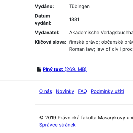
Vydáno:
Tübingen
Datum
1881
vydání:
Vydavatel:
Akademische Verlagsbuchha
Klíčová slova:
římské právo
;
občanské prá
Roman law
;
law of civil pro
Plný text
(269. MB)
O nás
Novinky
FAQ
Podmínky užití
© 2019 Právnická fakulta Masarykovy uni
Správce stránek