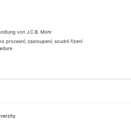
ndlung von J.C.B. Mohr
vo procesní
;
zastoupení
;
soudní řízení
cedure
verzity