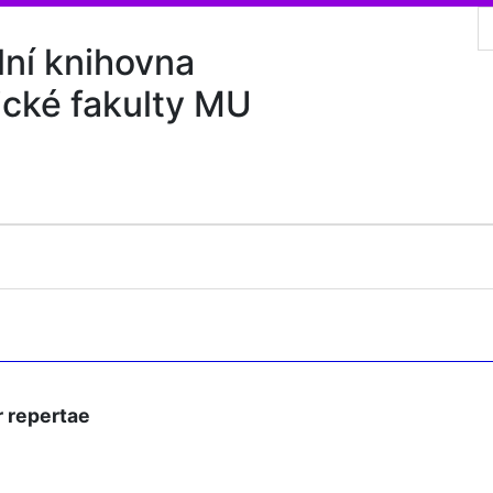
lní knihovna
ické fakulty MU
r repertae