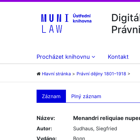
Digitá
Právn
Procházet knihovnu
Kontakt
Hlavní stránka
Právní dějiny 1801–1918
Záznam
Plný záznam
Název:
Menandri reliquiae nupe
Autor:
Sudhaus, Siegfried
Vydáno:
Bonn