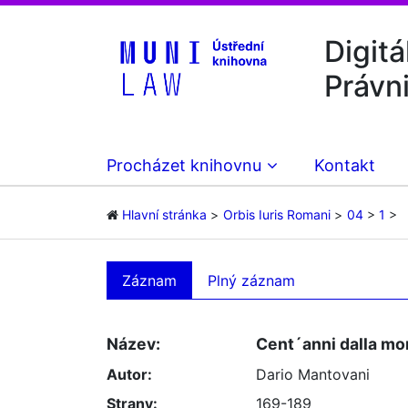
Digitá
Právn
Procházet knihovnu
Kontakt
Hlavní stránka
Orbis Iuris Romani
04
1
Záznam
Plný záznam
Název:
Cent´anni dalla mo
Autor:
Dario Mantovani
Strany:
169-189