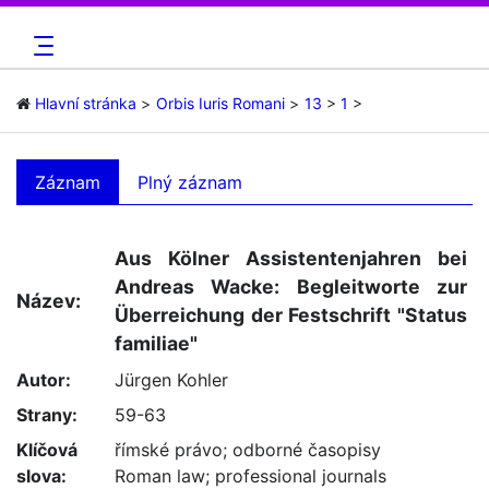
Hlavní stránka
Orbis Iuris Romani
13
1
Záznam
Plný záznam
Aus Kölner Assistentenjahren bei
Andreas Wacke: Begleitworte zur
Název:
Überreichung der Festschrift "Status
familiae"
Autor:
Jürgen Kohler
Strany:
59-63
Klíčová
římské právo
;
odborné časopisy
slova:
Roman law
;
professional journals