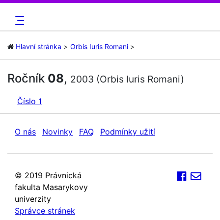
Hlavní stránka
Orbis Iuris Romani
Ročník
08
,
2003 (Orbis Iuris Romani)
Číslo 1
O nás
Novinky
FAQ
Podmínky užití
© 2019 Právnická
fakulta Masarykovy
univerzity
Správce stránek