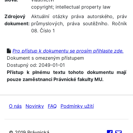
copyright
;
intellectual property law
Zdrojový
Aktuální otázky práva autorského, práv
dokument:
průmyslových, práva soutěžního. Ročník
08. Číslo 1
Pro přístup k dokumentu se prosím přihlaste zde.
Dokument s omezeným přístupem
Dostupný od: 2049-01-01
Přístup k plnému textu tohoto dokumentu mají
pouze zaměstnanci Právnické fakulty MU.
O nás
Novinky
FAQ
Podmínky užití
© 2019 Právnická