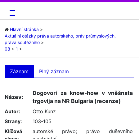
Hlavní stránka
Aktuální otázky práva autorského, práv průmyslových,
práva soutěžního
08
1
Záznam
Plný záznam
Dogovori za know-how v vněšnata
Název:
trgovija na NR Bulgaria (recenze)
Autor:
Otto Kunz
Strany:
103-105
Klíčová
autorské právo
;
právo duševního
slova:
vlastnictví