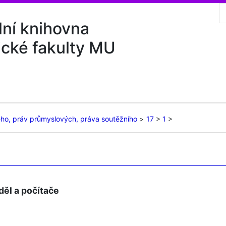
lní knihovna
ické fakulty MU
ého, práv průmyslových, práva soutěžního
17
1
děl a počítače