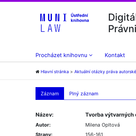
Digitá
Právn
Procházet knihovnu
Kontakt
Hlavní stránka
Aktuální otázky práva autorsk
Záznam
Plný záznam
Název:
Tvorba výtvarných 
Autor:
Milena Opltová
Strany:
156-161