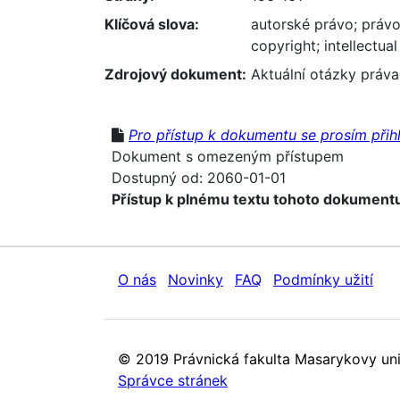
Klíčová slova:
autorské právo
;
právo
copyright
;
intellectua
Zdrojový dokument:
Aktuální otázky práva
Pro přístup k dokumentu se prosím přihl
Dokument s omezeným přístupem
Dostupný od: 2060-01-01
Přístup k plnému textu tohoto dokumentu
O nás
Novinky
FAQ
Podmínky užití
© 2019 Právnická fakulta Masarykovy uni
Správce stránek