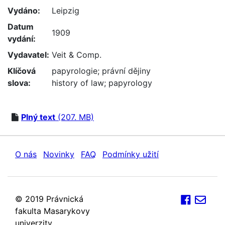
Vydáno:
Leipzig
Datum
1909
vydání:
Vydavatel:
Veit & Comp.
Klíčová
papyrologie
;
právní dějiny
slova:
history of law
;
papyrology
Plný text
(207. MB)
O nás
Novinky
FAQ
Podmínky užití
© 2019 Právnická
fakulta Masarykovy
univerzity