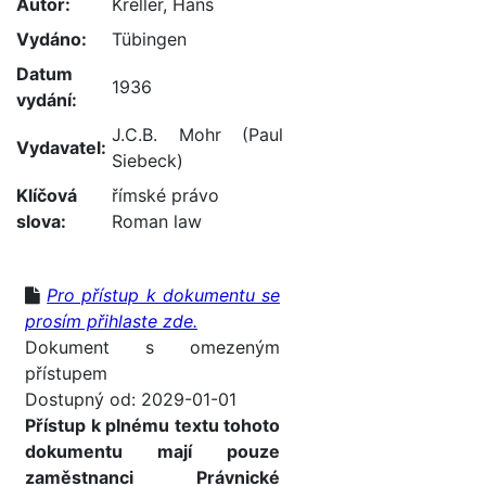
Autor:
Kreller, Hans
Vydáno:
Tübingen
Datum
1936
vydání:
J.C.B. Mohr (Paul
Vydavatel:
Siebeck)
Klíčová
římské právo
slova:
Roman law
Pro přístup k dokumentu se
prosím přihlaste zde.
Dokument s omezeným
přístupem
Dostupný od: 2029-01-01
Přístup k plnému textu tohoto
dokumentu mají pouze
zaměstnanci Právnické