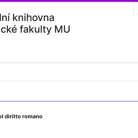
lní knihovna
ické fakulty MU
el diritto romano