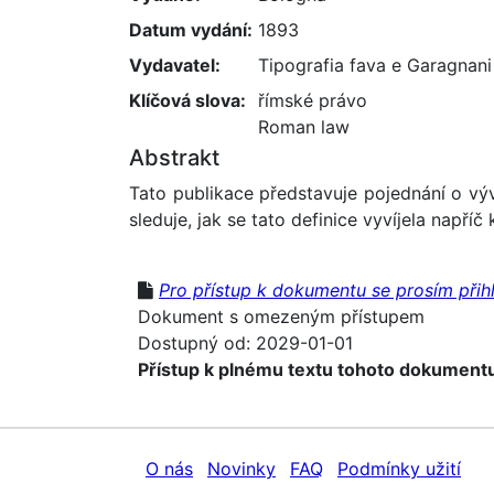
Datum vydání:
1893
Vydavatel:
Tipografia fava e Garagnani
Klíčová slova:
římské právo
Roman law
Abstrakt
Tato publikace představuje pojednání o výv
sleduje, jak se tato definice vyvíjela napříč 
Pro přístup k dokumentu se prosím přihl
Dokument s omezeným přístupem
Dostupný od: 2029-01-01
Přístup k plnému textu tohoto dokumentu
O nás
Novinky
FAQ
Podmínky užití