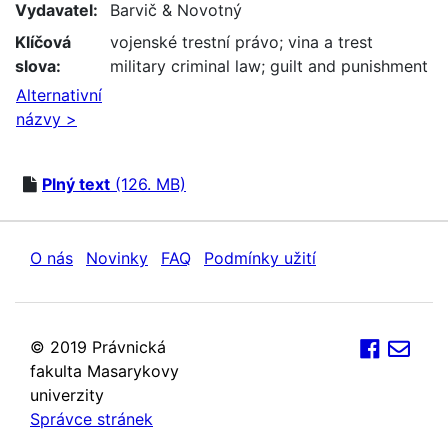
Vydavatel:
Barvič & Novotný
Klíčová
vojenské trestní právo
;
vina a trest
slova:
military criminal law
;
guilt and punishment
Alternativní
názvy >
Plný text
(126. MB)
O nás
Novinky
FAQ
Podmínky užití
© 2019 Právnická
fakulta Masarykovy
univerzity
Správce stránek