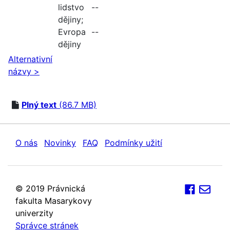
lidstvo --
dějiny
;
Evropa --
dějiny
Alternativní
názvy >
Plný text
(86.7 MB)
O nás
Novinky
FAQ
Podmínky užití
© 2019 Právnická
fakulta Masarykovy
univerzity
Správce stránek