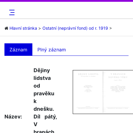
Hlavní stránka
Ostatní (neprávní fond) od r. 1919
Záznam
Plný záznam
Dějiny
lidstva
od
pravěku
k
dnešku.
Název:
Díl pátý,
V
branách