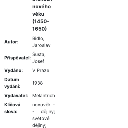
nového
věku
(1450-
1650)
Bidlo,
Autor:
Jaroslav
Šusta,
Přispěvatel:
Josef
Vydáno:
V Praze
Datum
1938
vydání:
Vydavatel:
Melantrich
Klíčová
novověk -
slova:
- dějiny
;
světové
dějiny
;