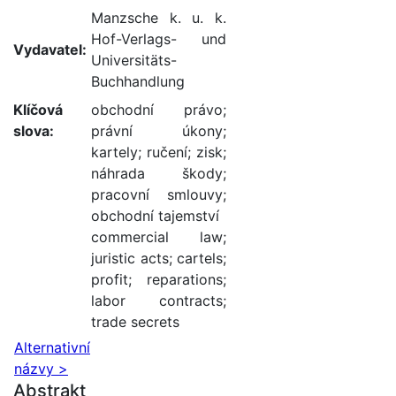
Manzsche k. u. k.
Hof-Verlags- und
Vydavatel:
Universitäts-
Buchhandlung
Klíčová
obchodní právo
;
slova:
právní úkony
;
kartely
;
ručení
;
zisk
;
náhrada škody
;
pracovní smlouvy
;
obchodní tajemství
commercial law
;
juristic acts
;
cartels
;
profit
;
reparations
;
labor contracts
;
trade secrets
Alternativní
názvy >
Abstrakt