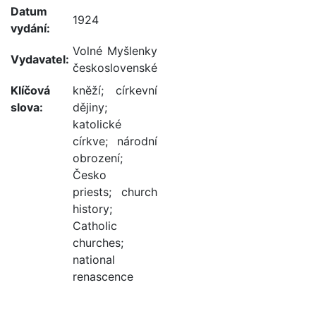
Datum
1924
vydání:
Volné Myšlenky
Vydavatel:
československé
Klíčová
kněží
;
církevní
slova:
dějiny
;
katolické
církve
;
národní
obrození
;
Česko
priests
;
church
history
;
Catholic
churches
;
national
renascence