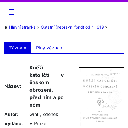
Hlavní stránka
Ostatní (neprávní fond) od r. 1919
Záznam
Plný záznam
Kněží
katoličtí v
českém
Název:
obrození,
před ním a po
něm
Autor:
Gintl, Zdeněk
Vydáno:
V Praze