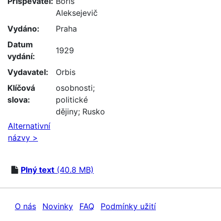
Přispěvatel:
Boris
Aleksejevič
Vydáno:
Praha
Datum
1929
vydání:
Vydavatel:
Orbis
Klíčová
osobnosti
;
slova:
politické
dějiny
;
Rusko
Alternativní
názvy >
Plný text
(40.8 MB)
O nás
Novinky
FAQ
Podmínky užití