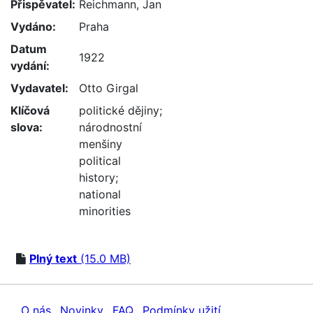
Přispěvatel:
Reichmann, Jan
Vydáno:
Praha
Datum
1922
vydání:
Vydavatel:
Otto Girgal
Klíčová
politické dějiny
;
slova:
národnostní
menšiny
political
history
;
national
minorities
Plný text
(15.0 MB)
O nás
Novinky
FAQ
Podmínky užití