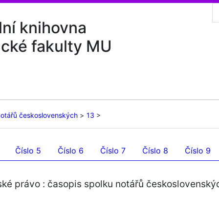
lní knihovna
ické fakulty MU
notářů československých
13
Číslo 5
Číslo 6
Číslo 7
Číslo 8
Číslo 9
ské právo : časopis spolku notářů československý