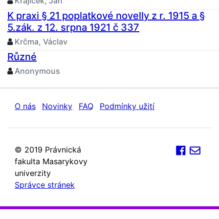
Krajíček, Jan
K praxi § 21 poplatkové novelly z r. 1915 a §
5.zák. z 12. srpna 1921 č 337
Krčma, Václav
Různé
Anonymous
O nás
Novinky
FAQ
Podmínky užití
© 2019 Právnická
fakulta Masarykovy
univerzity
Správce stránek