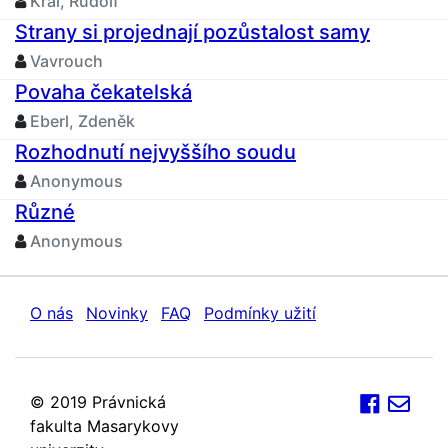
Král, Rudolf
Strany si projednají pozůstalost samy
Vavrouch
Povaha čekatelská
Eberl, Zdeněk
Rozhodnutí nejvyššího soudu
Anonymous
Různé
Anonymous
O nás
Novinky
FAQ
Podmínky užití
© 2019 Právnická
fakulta Masarykovy