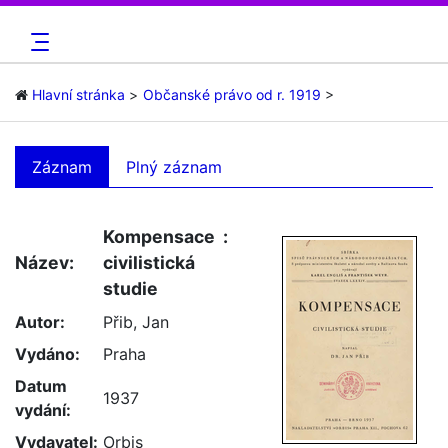
Hlavní stránka
Občanské právo od r. 1919
Záznam
Plný záznam
Kompensace :
Název:
civilistická
studie
Autor:
Přib, Jan
Vydáno:
Praha
Datum
1937
vydání:
Vydavatel:
Orbis