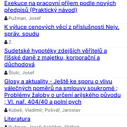
Exekuce na pracovní příjem podle nových
předpisů (Praktický návod)
Pužman, Josef
K výluce cenových věcí z příslušnosti Nejv.
správ. soudu
Z.
Sudetské hypotéky zdejších věřitelů a
říšské daně z majetku, korporační a
důchodová
Štulc, Josef
Glosy a aktuality - Ještě ke sporu o vlivu
válečných poměrů na smlouvy soukromé ;
Problémy žaloby o určení arijského původu
; Vl. nař. 404/40 a polní pych
Kubeš, Vladimír; Pošvář, Jaroslav
Literatura