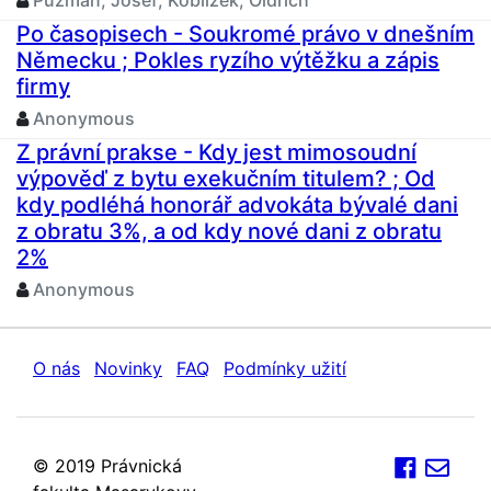
Pužman, Josef; Koblížek, Oldřich
Po časopisech - Soukromé právo v dnešním
Německu ; Pokles ryzího výtěžku a zápis
firmy
Anonymous
Z právní prakse - Kdy jest mimosoudní
výpověď z bytu exekučním titulem? ; Od
kdy podléhá honorář advokáta bývalé dani
z obratu 3%, a od kdy nové dani z obratu
2%
Anonymous
O nás
Novinky
FAQ
Podmínky užití
© 2019 Právnická