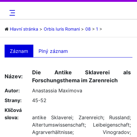
Hlavní stránka
Orbis Iuris Romani
08
1
Záznam
Plný záznam
Die Antike Sklaverei als
Název:
Forschungsthema im Zarenreich
Autor:
Anastassia Maximova
Strany:
45-52
Klíčová
slova:
antike Sklaverei
;
Zarenreich
;
Russland
;
Altertumswissenschaft
;
Leibeigenschaft
;
Agrarverhältnisse
;
Vinogradov
;