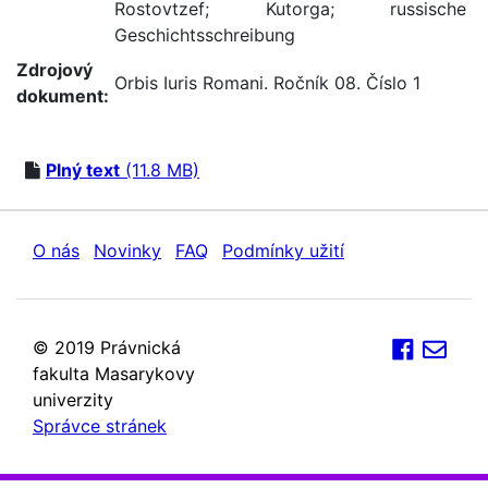
Rostovtzef
;
Kutorga
;
russische
Geschichtsschreibung
Zdrojový
Orbis Iuris Romani. Ročník 08. Číslo 1
dokument:
Plný text
(11.8 MB)
O nás
Novinky
FAQ
Podmínky užití
© 2019 Právnická
fakulta Masarykovy
univerzity
Správce stránek