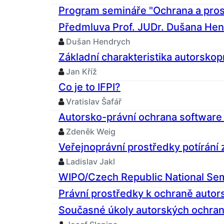
Program semináře "Ochrana a pros
Předmluva Prof. JUDr. Dušana Hend
Dušan Hendrych
Základní charakteristika autorsko
Jan Kříž
Co je to IFPI?
Vratislav Šafář
Autorsko-právní ochrana software a
Zdeněk Weig
Veřejnoprávní prostředky potírání
Ladislav Jakl
WIPO/Czech Republic National Sem
Právní prostředky k ochraně autor
Současné úkoly autorských ochran