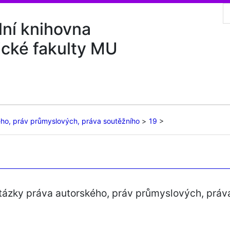
lní knihovna
ické fakulty MU
ého, práv průmyslových, práva soutěžního
19
otázky práva autorského, práv průmyslových, práv