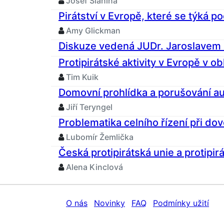
Josef Slanina
Pirátství v Evropě, které se týká 
Amy Glickman
Diskuze vedená JUDr. Jaroslavem
Protipirátské aktivity v Evropě v obl
Tim Kuik
Domovní prohlídka a porušování a
Jiří Teryngel
Problematika celního řízení při d
Lubomír Žemlička
Česká protipirátská unie a protipi
Alena Kinclová
O nás
Novinky
FAQ
Podmínky užití