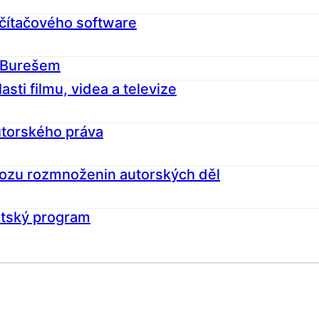
počítačového software
 Burešem
asti filmu, videa a televize
utorského práva
ovozu rozmnoženin autorských děl
rátský program