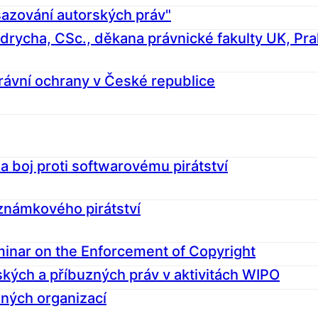
azování autorských práv"
rycha, CSc., děkana právnické fakulty UK, Pr
právní ochrany v České republice
 boj proti softwarovému pirátství
 známkového pirátství
inar on the Enforcement of Copyright
ských a příbuzných práv v aktivitách WIPO
ných organizací