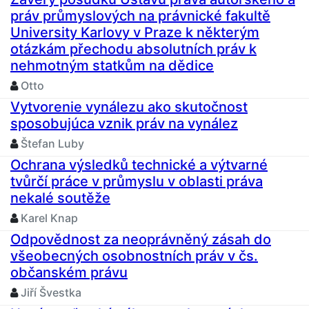
práv průmyslových na právnické fakultě
University Karlovy v Praze k některým
otázkám přechodu absolutních práv k
nehmotným statkům na dědice
Otto
Vytvorenie vynálezu ako skutočnost
sposobujúca vznik práv na vynález
Štefan Luby
Ochrana výsledků technické a výtvarné
tvůrčí práce v průmyslu v oblasti práva
nekalé soutěže
Karel Knap
Odpovědnost za neoprávněný zásah do
všeobecných osobnostních práv v čs.
občanském právu
Jiří Švestka