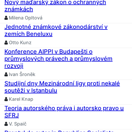
Nový maďarský zákon o ochranných
známkách
Milena Opltová
Jednotné známkové zákonodárství v
zemích Beneluxu
Otto Kunz
Konference AIPPI v Budapešti o
průmyslových právech a průmyslovém
rozvoji
Ivan Šroněk
Studijní dny Mezinárodní ligy proti nekalé
soutěži v Istanbulu
Karel Knap
Teoria autorského práva i autorsko pravo u
SFRJ
V. Spaič