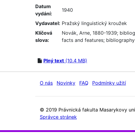
Datum
1940
vydání:
Vydavatel:
Pražský linguistický kroužek
Klíčová
Novák, Arne, 1880-1939
;
bibliog
slova:
facts and features
;
bibliography
Plný text
(10.4 MB)
O nás
Novinky
FAQ
Podmínky užití
© 2019 Právnická fakulta Masarykovy uni
Správce stránek