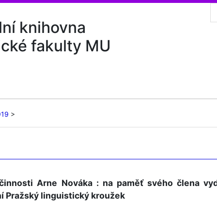
lní knihovna
ické fakulty MU
919
 činnosti Arne Nováka : na paměť svého člena vy
 Pražský linguistický kroužek