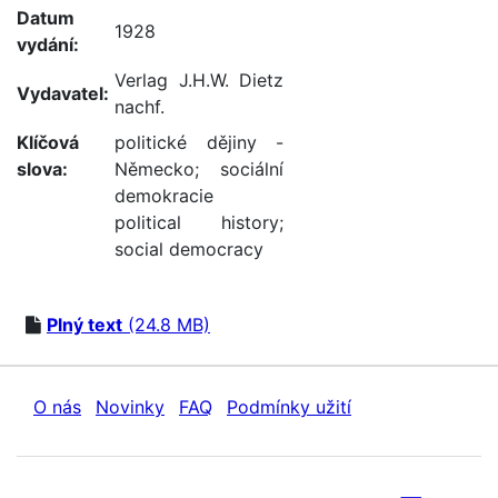
Datum
1928
vydání:
Verlag J.H.W. Dietz
Vydavatel:
nachf.
Klíčová
politické dějiny -
slova:
Německo
;
sociální
demokracie
political history
;
social democracy
Plný text
(24.8 MB)
O nás
Novinky
FAQ
Podmínky užití