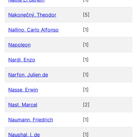
Nakonečný, Theodor
[5]
Nallino, Carlo Alfonso
[1]
Napoleon
[1]
Nardi, Enzo
[1]
Narfon, Julien de
[1]
Nasse, Erwin
[1]
Nast, Marcel
[2]
Naumann, Friedrich
[1]
Nauphal, I. de
[1]