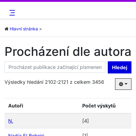
Hlavní stránka
Procházení dle autora
Hledej
Výsledky hledání 2102-2121 z celkem 3456
Autoři
Počet výskytů
N.
[4]
Nadja El Beheiri
[1]