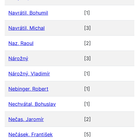
Navrátil, Bohumil
[1]
Navrátil, Michal
[3]
Naz, Raoul
[2]
Nárožný
[3]
Nárožný, Vladimír
[1]
Nebinger, Robert
[1]
Nechvátal, Bohuslav
[1]
Nečas, Jaromír
[2]
Nečásek, František
[5]