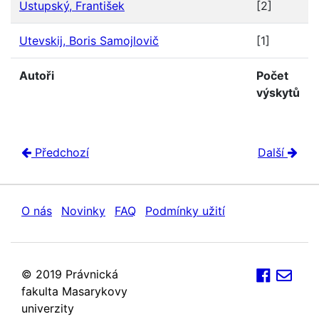
Ustupský, František
[2]
Utevskij, Boris Samojlovič
[1]
Autoři
Počet
výskytů
Předchozí
Další
O nás
Novinky
FAQ
Podmínky užití
© 2019 Právnická
fakulta Masarykovy
univerzity