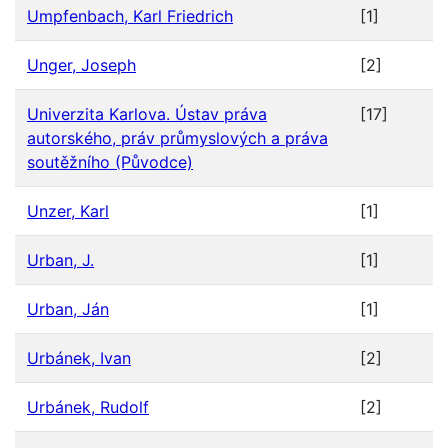
Umpfenbach, Karl Friedrich
[1]
Unger, Joseph
[2]
Univerzita Karlova. Ústav práva
[17]
autorského, práv průmyslových a práva
soutěžního (Původce)
Unzer, Karl
[1]
Urban, J.
[1]
Urban, Ján
[1]
Urbánek, Ivan
[2]
Urbánek, Rudolf
[2]