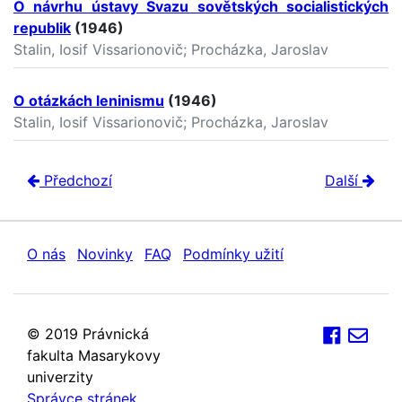
O návrhu ústavy Svazu sovětských socialistických
republik
(1946)
Stalin, Iosif Vissarionovič; Procházka, Jaroslav
O otázkách leninismu
(1946)
Stalin, Iosif Vissarionovič; Procházka, Jaroslav
Předchozí
Další
O nás
Novinky
FAQ
Podmínky užití
© 2019 Právnická
fakulta Masarykovy
univerzity
Správce stránek