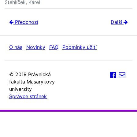
Stehlíček, Karel
Předchozí
Další
O nás
Novinky
FAQ
Podmínky užití
© 2019 Právnická
fakulta Masarykovy
univerzity
Správce stránek