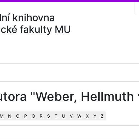
lní knihovna
ické fakulty MU
utora "Weber, Hellmuth
M
N
O
P
Q
R
S
T
U
V
W
X
Y
Z