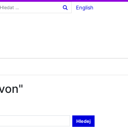
English
 von"
Hledej