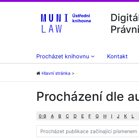
Digitá
Právn
Procházet knihovnu
Kontakt
Hlavní stránka
Procházení dle a
0-9
A
B
C
D
E
F
G
H
I
J
K
L