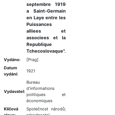
septembre 1919
a Saint-Germain
en Laye entre les
Puissances
alliees et
associees et la
Republique
Tchecoslovaque".
Vydáno:
[Prag]
Datum
1921
vydání:
Bureau
d'informations
Vydavatel:
politiques et
économiques
Klíčová
Společnost národů
;