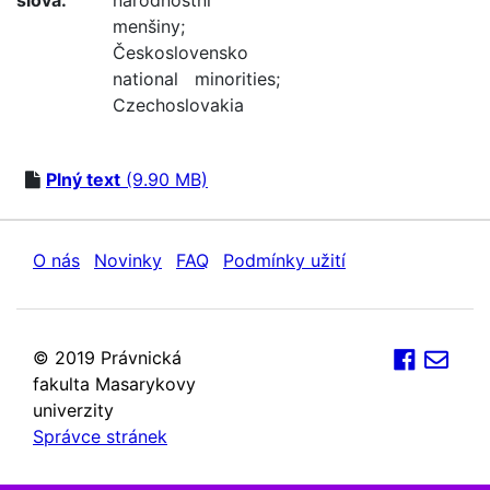
slova:
národnostní
menšiny
;
Československo
national minorities
;
Czechoslovakia
Plný text
(9.90 MB)
O nás
Novinky
FAQ
Podmínky užití
© 2019 Právnická
fakulta Masarykovy
univerzity
Správce stránek