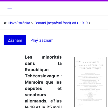
Hlavní stránka
Ostatní (neprávní fond) od r. 1919
Záznam
Plný záznam
Les minorités
dans la
République
Tchécoslovaque :
Memoire que les
deputes et
senateurs
allemands, e?lus
le 18 et le 25 avril