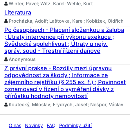
Winter, Pavel; Witz, Karel; Wehle, Kurt
Literatura
Procházka, Adolf; Laštovka, Karel; Koblížek, Oldřich
Po časopisech - Placení složenkou a žaloba
; Útraty intervence při výkonu exekuce ;
Svědecká spolehlivost ; Útraty u nejv.
správ. soud - Trestní řízení daňové
Anonymous
Z právní prakse - Rozdíly mezi úpravou
odpovědnost za škody ; Informace ze
zájemního rejstříku (§ 255 ex. ř.) ; Povinnost
oznamovací v řízení o vyměření dávky z
přírůstku hodnoty nemovitostí
Koutecký, Miloslav; Frydrych, Josef; Nešpor, Václav
O nás
Novinky
FAQ
Podmínky užití