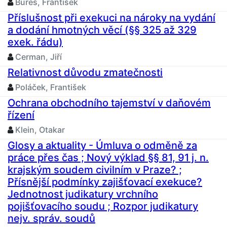
Bureš, František
Příslušnost při exekuci na nároky na vydání
a dodání hmotných věcí (§§ 325 až 329
exek. řádu)
Cerman, Jiří
Relativnost důvodu zmatečnosti
Poláček, František
Ochrana obchodního tajemství v daňovém
řízení
Klein, Otakar
Glosy a aktuality - Úmluva o odměně za
práce přes čas ; Nový výklad §§ 81, 91 j. n.
krajským soudem civilním v Praze? ;
Přísnější podmínky zajišťovací exekuce?
Jednotnost judikatury vrchního
pojišťovacího soudu ; Rozpor judikatury
nejv. správ. soudů