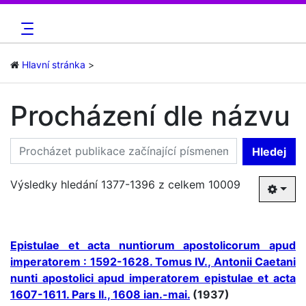
Hlavní stránka
Procházení dle názvu
Hledej
Výsledky hledání 1377-1396 z celkem 10009
Epistulae et acta nuntiorum apostolicorum apud
imperatorem : 1592-1628. Tomus IV., Antonii Caetani
nunti apostolici apud imperatorem epistulae et acta
1607-1611. Pars II., 1608 ian.-mai.
(1937)