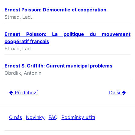
Ernest Poisson: Démocratie et coopération
Strnad, Lad.
Ernest Poisson: La politique du mouvement
coopératif francais
Strnad, Lad.
Ernest S. Griffith: Current municipal problems
Obrdlík, Antonín
Předchozí
Další
O nás
Novinky
FAQ
Podmínky užití