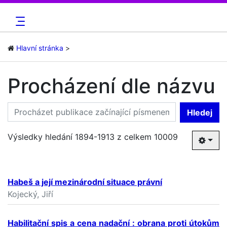
Hlavní stránka
Procházení dle názvu
Hledej
Výsledky hledání 1894-1913 z celkem 10009
Habeš a její mezinárodní situace právní
Kojecký, Jiří
Habilitační spis a cena nadační : obrana proti útokům