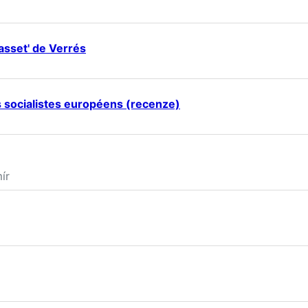
icasset' de Verrés
s socialistes européens (recenze)
ír