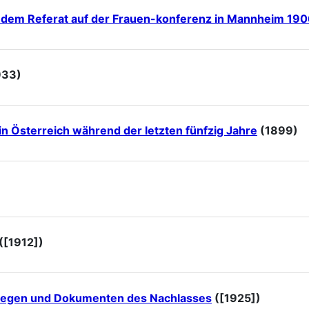
h dem Referat auf der Frauen-konferenz in Mannheim 19
933)
in Österreich während der letzten fünfzig Jahre
(1899)
([1912])
lbriegen und Dokumenten des Nachlasses
([1925])