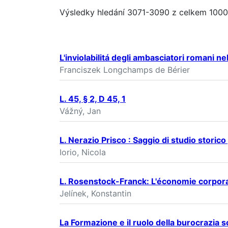
Výsledky hledání 3071-3090 z celkem 100
L'inviolabilitá degli ambasciatori romani ne
Franciszek Longchamps de Bérier
L. 45, § 2, D 45, 1
Vážný, Jan
L. Nerazio Prisco : Saggio di studio storico
Iorio, Nicola
L. Rosenstock-Franck: L'économie corporati
Jelínek, Konstantin
La Formazione e il ruolo della burocrazia