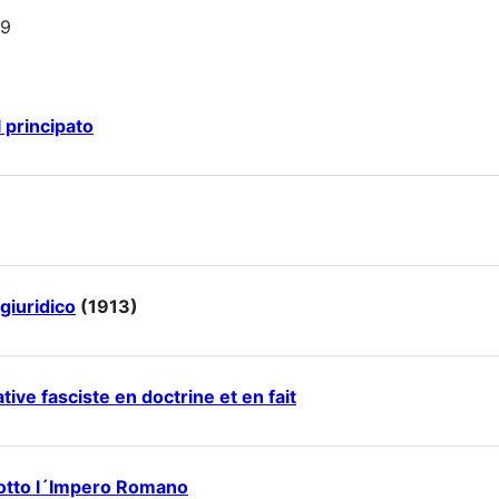
09
l principato
 giuridico
(1913)
ve fasciste en doctrine et en fait
 sotto l´Impero Romano