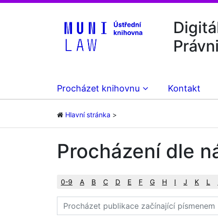
Digitá
Právn
Procházet knihovnu
Kontakt
Hlavní stránka
Procházení dle n
0-9
A
B
C
D
E
F
G
H
I
J
K
L