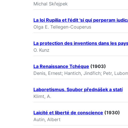
Michal Skřejpek
La loi Rupilia et I'édit 'si qui perperam iud
Olga E. Tellegen-Couperus
La protection des inventions dans les pay
O. Kunz
La Renaissance Tchéque
(1903)
Denis, Ernest; Hantich, Jindřich; Petr, Lubom
Laboretismus. Soubor přednášek a statí
Klimt, A.
Laicité et liberté de conscience
(1930)
Autin, Albert