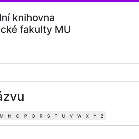
lní knihovna
ické fakulty MU
ázvu
M
N
O
P
Q
R
S
T
U
V
W
X
Y
Z