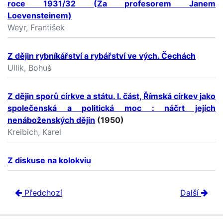
roce 1931/32 (Za profesorem Janem
Loevensteinem)
Weyr, František
Z dějin rybníkářství a rybářství ve vých. Čechách
Ullik, Bohuš
Z dějin sporů církve a státu. I. část, Římská církev jako
společenská a politická moc : náčrt jejích
nenáboženských dějin
(1950)
Kreibich, Karel
Z diskuse na kolokviu
Předchozí
Další