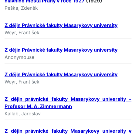
hlavního města Prahy v roce 1927
(1929)
Peška, Zdeněk
Z dějin Právnické fakulty Masarykovy university
Weyr, František
Z dějin Právnické fakulty Masarykovy university
Anonymouse
Z dějin Právnické fakulty Masarykovy university
Weyr, František
Z dějin právnické fakulty Masarykovy university -
Profesor M. A. Zimmermann
Kallab, Jaroslav
Z dějin právnické fakulty Masarykovy university v