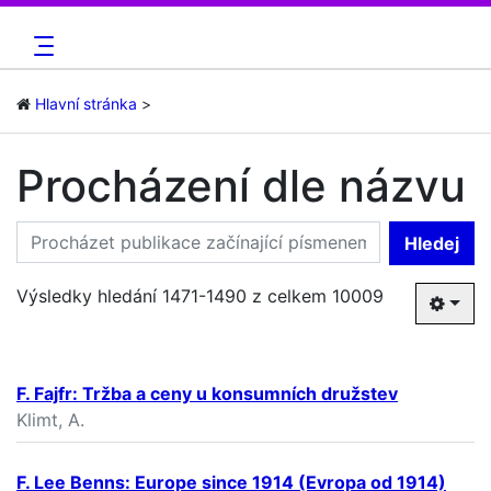
Hlavní stránka
Procházení dle názvu
Hledej
Výsledky hledání 1471-1490 z celkem 10009
F. Fajfr: Tržba a ceny u konsumních družstev
Klimt, A.
F. Lee Benns: Europe since 1914 (Evropa od 1914)