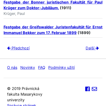
Festgabe der Bonner juristischen Fakultät für Paul
Krüger zum Doktor-Jubiläum.
(1911)
Krüger, Paul
Festgabe der Greifswalder Juristenfakultät für Ernst
Immanuel Bekker zum 17. Februar 1899
(1899)
Předchozí
Další
O nás
Novinky
FAQ
Podmínky užití
© 2019 Právnická
fakulta Masarykovy
univerzity
Správce stránek