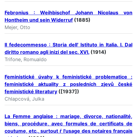
Febronius : Weihbischof Johann Nicolaus von
Hontheim und sein Widerruf
(1885)
Mejer, Otto
Il fedecommesso : Storia dell' Istituto in Italia. I. Dal
diritto romano agli inizi del sec. XVI.
(1914)
Trifone, Romualdo
Feministické úvahy k feministické problematice :
feministické aktuality z posledních zjevů české
feministické literatury
([1937])
Chlapcová, Julka
La Femme anglaise : mariage, divorce, nationalité,
biens, procédure, avec formules de certificats de
coutume, etc., surtout ŕ l'usage des notaires français